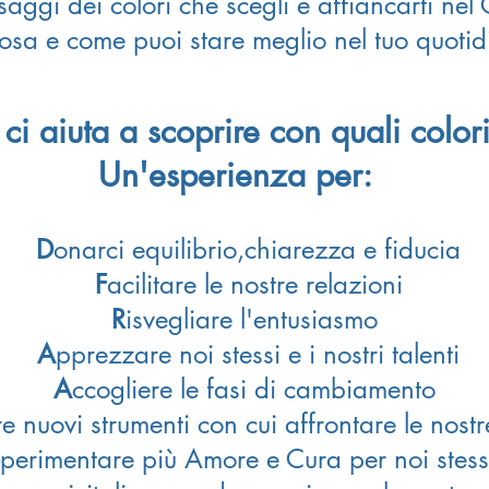
saggi dei colori che scegli e affiancarti ne
osa e come puoi stare meglio nel tuo quotid
ci aiuta a scoprire con quali color
Un'esperienza per:
D
onarci equilibrio,chiarezza e fiducia
F
acilitare le nostre relazioni
R
isvegliare l'entusiasmo
A
pprezzare noi stessi e i nostri talenti
A
ccogliere le fasi di cambiamento
re nuovi strumenti con cui affrontare le nost
perimentare più Amore e Cura per noi stes