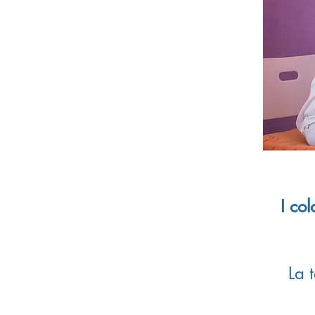
I colori
La 