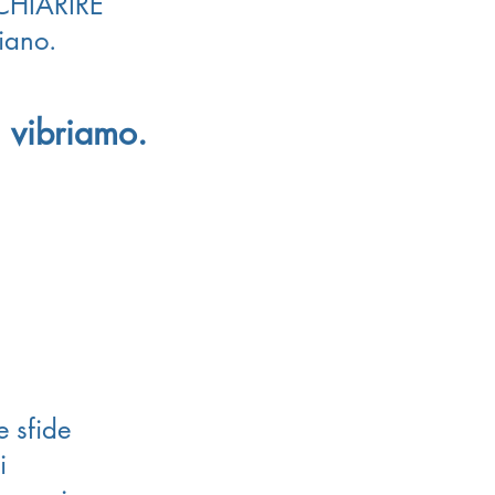
l CHIARIRE
iano.
i vibriamo.
re sfide
si