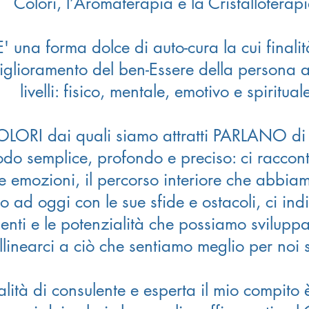
Colori, l’Aromaterapia e la Cristalloterapi
E' una forma dolce di auto-cura la cui finalità
iglioramento del ben-Essere della persona a t
livelli: fisico, mentale, emotivo e spiritual
OLORI dai quali siamo attratti PARLANO di
do semplice, profondo e preciso: ci raccon
e emozioni, il percorso interiore che abbiam
no ad oggi con le sue sfide e ostacoli, ci ind
lenti e le potenzialità che possiamo svilupp
llinearci a ciò che sentiamo meglio per noi s
alità di consulente e esperta il mio compito 