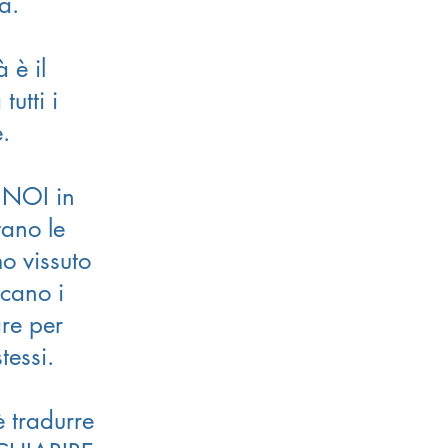
a.
 è il
utti i
e.
 NOI in
tano le
o vissuto
icano i
are per
tessi.
è tradurre