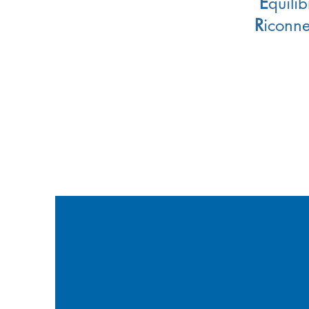
E
quili
R
iconne