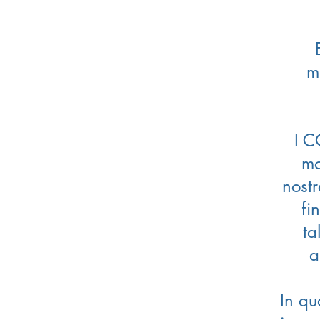
m
I C
mo
nostr
fi
ta
a
In qu