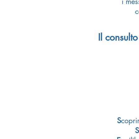
i mes
c
Il consulto
S
copri
S