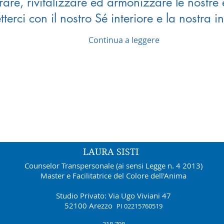
brare, rivitalizzare ed armonizzare le nostre
tterci con il nostro Sé interiore e la nostra i
Continua a leggere
LAURA SISTI
Counselor Transpersonale (ai sensi Legge n. 4 2013)
Master e Facilitatrice del Colore dell'Anima
Studio Privato: Via Ugo Viviani 47
52100 Arezzo
PI 02215760519