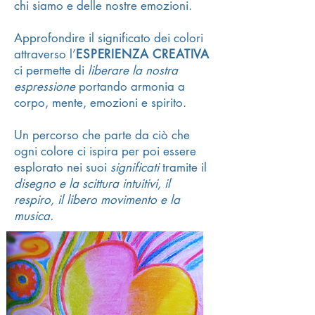
chi siamo e delle nostre emozioni.
Approfondire il significato dei colori
attraverso l’
ESPERIENZA CREATIVA
ci permette di
liberare la nostra
espressione
portando armonia a
corpo, mente, emozioni e spirito.
Un percorso che parte da ciò che
ogni colore ci ispira per poi essere
esplorato nei suoi
significati
tramite il
disegno e la scittura intuitivi, il
respiro, il libero movimento e la
musica.
I Colori del Ben-Essere
I messaggi dei colori per esplorare
noi stessi attraverso la creatività