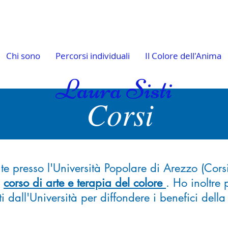
Chi sono
Percorsi individuali
Il Colore dell'Anima
Laura Sisti
Corsi
 presso l'Università Popolare di Arezzo (Corsi
l
corso di arte e terapia del colore
. Ho inoltre 
 dall'Università per diffondere i benefici della