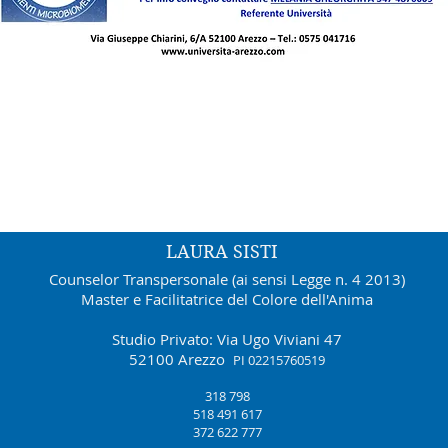
LAURA SISTI
Counselor Transpersonale (ai sensi Legge n. 4 2013)
Master e Facilitatrice del Colore dell'Anima
Studio Privato: Via Ugo Viviani 47
52100 Arezzo
PI 02215760519
318 798
518 491 617
372 622 777